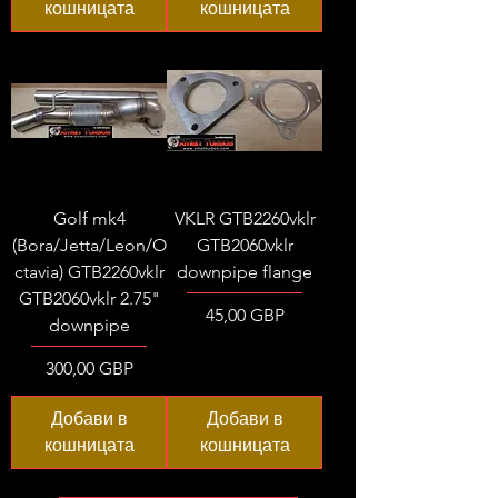
кошницата
кошницата
Golf mk4
VKLR GTB2260vklr
(Bora/Jetta/Leon/O
GTB2060vklr
ctavia) GTB2260vklr
downpipe flange
GTB2060vklr 2.75"
Цена
45,00 GBP
downpipe
Цена
300,00 GBP
Добави в
Добави в
кошницата
кошницата