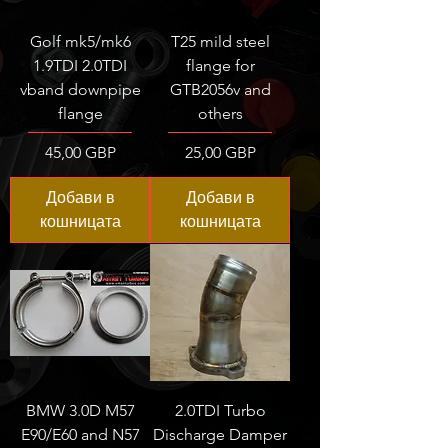
Golf mk5/mk6
T25 mild steel
1.9TDI 2.0TDI
flange for
vband downpipe
GTB2056v and
flange
others
Цена
Цена
45,00 GBP
25,00 GBP
Добави в
Добави в
кошницата
кошницата
BMW 3.0D M57
2.0TDI Turbo
E90/E60 and N57
Discharge Damper