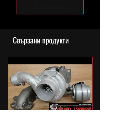
Зареди още
Свързани продукти
GT1756MFS hybrid turbocharger
Z19DTH 16V 1.9CDTi 150bhp Astra