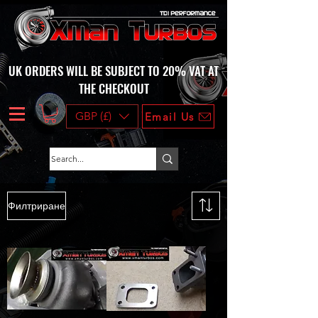
UK ORDERS WILL BE SUBJECT TO 20% VAT AT
THE CHECKOUT
GBP (£)
Email Us
Филтриране