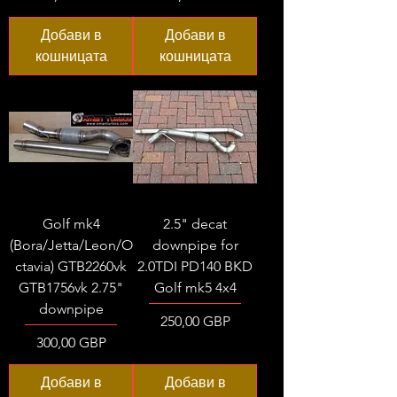
Добави в
Добави в
кошницата
кошницата
Golf mk4
2.5" decat
(Bora/Jetta/Leon/O
downpipe for
ctavia) GTB2260vk
2.0TDI PD140 BKD
GTB1756vk 2.75"
Golf mk5 4x4
downpipe
Цена
250,00 GBP
Цена
300,00 GBP
Добави в
Добави в