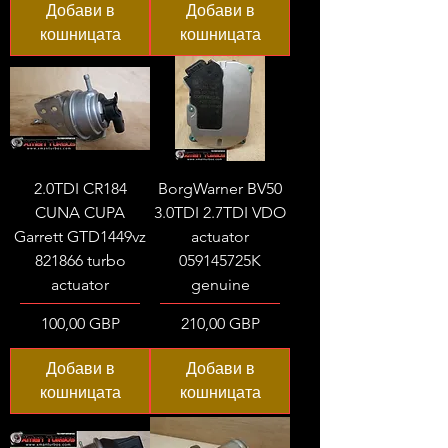
Добави в
Добави в
кошницата
кошницата
2.0TDI CR184
BorgWarner BV50
CUNA CUPA
3.0TDI 2.7TDI VDO
Garrett GTD1449vz
actuator
821866 turbo
059145725K
actuator
genuine
Цена
Цена
100,00 GBP
210,00 GBP
Добави в
Добави в
кошницата
кошницата