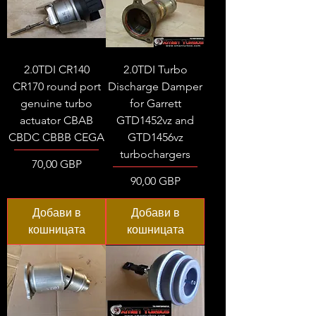
2.0TDI CR140
2.0TDI Turbo
CR170 round port
Discharge Damper
genuine turbo
for Garrett
actuator CBAB
GTD1452vz and
CBDC CBBB CEGA
GTD1456vz
turbochargers
Цена
70,00 GBP
Цена
90,00 GBP
Добави в
Добави в
кошницата
кошницата