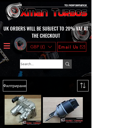
UK ORDERS WILL BE SUBJECT TO 20% VAT AT
THE CHECKOUT
GBP (£)
Email Us
Филтриране