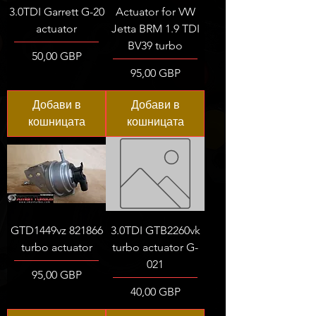
3.0TDI Garrett G-20
Actuator for VW
actuator
Jetta BRM 1.9 TDI
BV39 turbo
Цена
50,00 GBP
Цена
95,00 GBP
Добави в
Добави в
кошницата
кошницата
GTD1449vz 821866
3.0TDI GTB2260vk
turbo actuator
turbo actuator G-
021
Цена
95,00 GBP
Цена
40,00 GBP