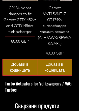
CR184 boost
Garrett
damper to fit
VNT15VNT17
Garrett GTD1452vz
GT1749v
and GTD1456vz
turbocharger
turbocharger
vacuum actuator
(ALH/AWX/BEW/A
Цена
80,00 GBP
SZ/ARL)
Цена
40,00 GBP
Добави в
Добави в
кошницата
кошницата
Turbo Actuators for Volkswagens / VAG
Turbos
Свързани продукти