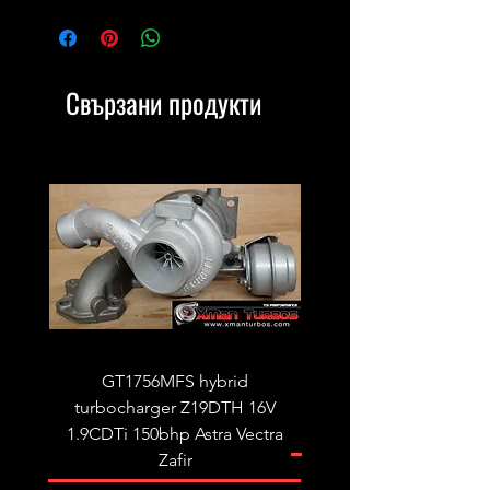
Свързани продукти
GT1756MFS hybrid
GTB1756vk vacuum con
turbocharger Z19DTH 16V
turbocharger to fit on 
1.9CDTi 150bhp Astra Vectra
Zafir