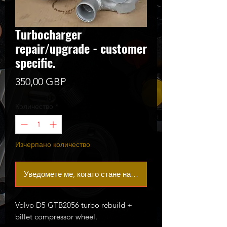
Turbocharger
repair/upgrade - customer
specific.
Цена
350,00 GBP
Количество
*
Изчерпано количество
Уведомете ме, когато стане наличен
Volvo D5 GTB2056 turbo rebuild +
billet compressor wheel.